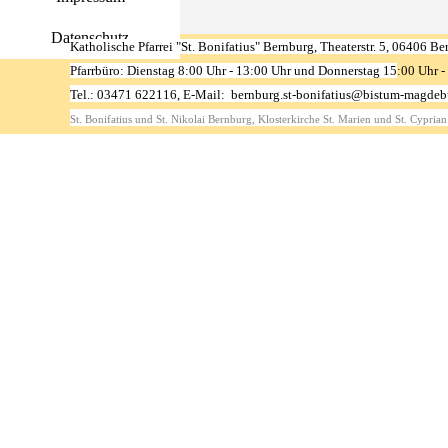
Datenschutz
Katholische Pfarrei "St. Bonifatius" Bernburg, Theaterstr. 5, 06406 Be
Pfarrbüro: Dienstag 8:00 Uhr - 13:00 Uhr und Donnerstag 15
:00 Uhr -
Tel.: 03471 622116, E-Mail:
b
ernburg.st-bonifatius@bistum-magdeb
St.
Bonifatius und
St. Nikolai
Bernburg,
Klosterkirche St. Marien und St. Cyprian